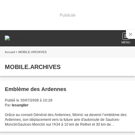
Publicité
MENU
Accueil
» MOBILE.ARCHIVES
MOBILE.ARCHIVES
Emblème des Ardennes
Publié le 30/07/2008 à 10:28
Par
lesanglier
Grâce au conseil Général des Ardennes, Woinic va devenir l’emblème des
Ardennes, son déplacement vers la future aire d'autoroute de Saulces-
MonclinSaulces-Monclin sur l'A34 à 10 km de Rethel et 30 km de
Charleville-Mézières est prévue entre le 5 et 8...