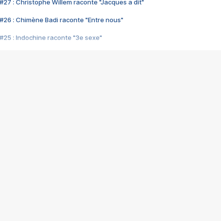
#27 : Christophe Willem raconte "Jacques a dit"
#26 : Chimène Badi raconte "Entre nous"
#25 : Indochine raconte "3e sexe"
#24 : Zaho raconte "C'est chelou"
#23 : Patrick Bruel raconte "Au café des délices"
#22 : Kyo raconte "Le chemin"
#21 : Nolwenn Leroy raconte "Cassé"
#20 : Patrick Hernandez raconte "Born to be alive"
#19 : Lorie raconte "Près de moi"
#18 : Michael Jones raconte "A nos actes manqués" (avec Jean-Jacque
#17 : Khaled raconte "Aïcha"
#16 : Corneille raconte "Parce qu'on vient de loin"
#15 : Indochine raconte "L'aventurier"