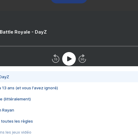
 Battle Royale - DayZ
 DayZ
 a 13 ans (et vous l'avez ignoré)
e (littéralement)
im Rayan
 toutes les règles
s les jeux vidéo