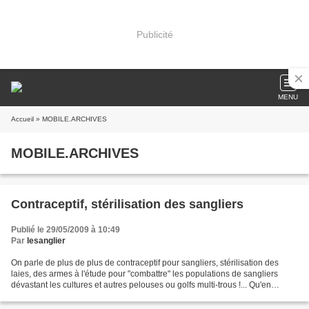
Publicité
MENU
Accueil
» MOBILE.ARCHIVES
MOBILE.ARCHIVES
Contraceptif, stérilisation des sangliers
Publié le 29/05/2009 à 10:49
Par
lesanglier
On parle de plus de plus de contraceptif pour sangliers, stérilisation des
laies, des armes à l'étude pour "combattre" les populations de sangliers
dévastant les cultures et autres pelouses ou golfs multi-trous !... Qu'en
pensez-vous ? la chasse ne peut...