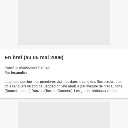
En bref (au 05 mai 2009)
Publié le 05/05/2009 à 10:46
Par
lesanglier
La grippe porcine : les premières victimes dans le rang des Sus scrofa : Les
trois sangliers du zoo de Bagdad ont été abattus par mesure de précautions.
(Source internet) Donzac (Tarn-et-Garonne): Les gardes fédéraux veulent
abattre la laie recueillie...