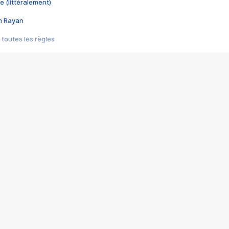
e (littéralement)
im Rayan
 toutes les règles
s les jeux vidéo
us choquant de Rockstar ? - Le scandale BULLY
e plus moche de Steam
du RÊVE tourne au CAUCHEMAR
pendant 8 heures
it… à tort
umiliés par un jeu vidéo
ire - Final Fantasy 8
ti un empire - Age of Empires
story DOFUS