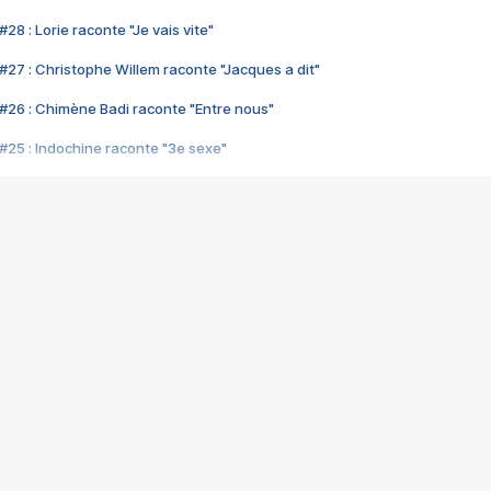
28 : Lorie raconte "Je vais vite"
#27 : Christophe Willem raconte "Jacques a dit"
#26 : Chimène Badi raconte "Entre nous"
#25 : Indochine raconte "3e sexe"
#24 : Zaho raconte "C'est chelou"
#23 : Patrick Bruel raconte "Au café des délices"
#22 : Kyo raconte "Le chemin"
#21 : Nolwenn Leroy raconte "Cassé"
#20 : Patrick Hernandez raconte "Born to be alive"
#19 : Lorie raconte "Près de moi"
#18 : Michael Jones raconte "A nos actes manqués" (avec Jean-Jacque
#17 : Khaled raconte "Aïcha"