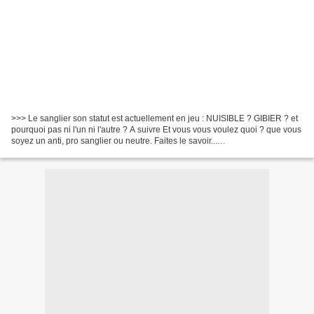
>>> Le sanglier son statut est actuellement en jeu : NUISIBLE ? GIBIER ? et
pourquoi pas ni l'un ni l'autre ? A suivre Et vous vous voulez quoi ? que vous
soyez un anti, pro sanglier ou neutre. Faites le savoir...
http://lesanglier.forumactif.org/t40...