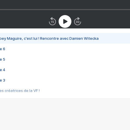
bey Maguire, c'est lui ! Rencontre avec Damien Witecka
e 6
e 5
e 4
e 3
s créatrices de la VF !
e 2
e 1
e Mektoub My Love arrive enfin ! Rencontre avec Shaïn Boumedine et Sal