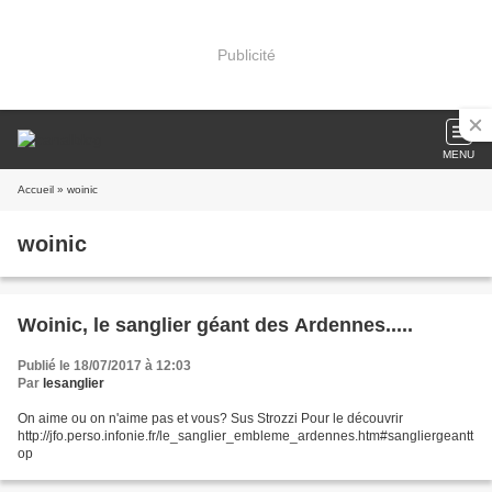
Publicité
MENU
Accueil
» woinic
woinic
Woinic, le sanglier géant des Ardennes.....
Publié le 18/07/2017 à 12:03
Par
lesanglier
On aime ou on n'aime pas et vous? Sus Strozzi Pour le découvrir
http://jfo.perso.infonie.fr/le_sanglier_embleme_ardennes.htm#sangliergeantt
op