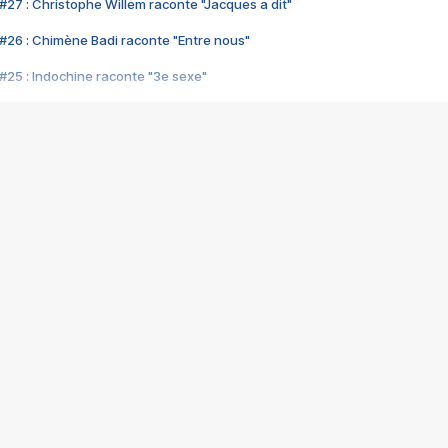
#27 : Christophe Willem raconte "Jacques a dit"
#26 : Chimène Badi raconte "Entre nous"
#25 : Indochine raconte "3e sexe"
#24 : Zaho raconte "C'est chelou"
#23 : Patrick Bruel raconte "Au café des délices"
#22 : Kyo raconte "Le chemin"
#21 : Nolwenn Leroy raconte "Cassé"
#20 : Patrick Hernandez raconte "Born to be alive"
#19 : Lorie raconte "Près de moi"
#18 : Michael Jones raconte "A nos actes manqués" (avec Jean-Jacque
#17 : Khaled raconte "Aïcha"
#16 : Corneille raconte "Parce qu'on vient de loin"
#15 : Indochine raconte "L'aventurier"