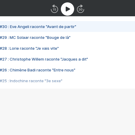
#30 : Eve Angeli raconte "Avant de partir"
#29 : MC Solaar raconte "Bouge de là"
28 : Lorie raconte "Je vais vite"
#27 : Christophe Willem raconte "Jacques a dit"
#26 : Chimène Badi raconte "Entre nous"
#25 : Indochine raconte "3e sexe"
#24 : Zaho raconte "C'est chelou"
#23 : Patrick Bruel raconte "Au café des délices"
#22 : Kyo raconte "Le chemin"
#21 : Nolwenn Leroy raconte "Cassé"