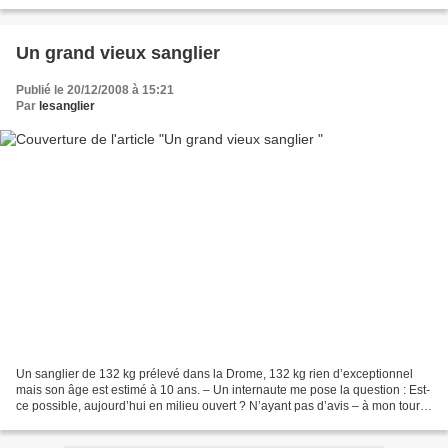
recettes infaillibles et le risque...
Un grand vieux sanglier
Publié le 20/12/2008 à 15:21
Par
lesanglier
Un sanglier de 132 kg prélevé dans la Drome, 132 kg rien d’exceptionnel
mais son âge est estimé à 10 ans. – Un internaute me pose la question : Est-
ce possible, aujourd’hui en milieu ouvert ? N’ayant pas d’avis – à mon tour
de m’adresser aux visiteurs...