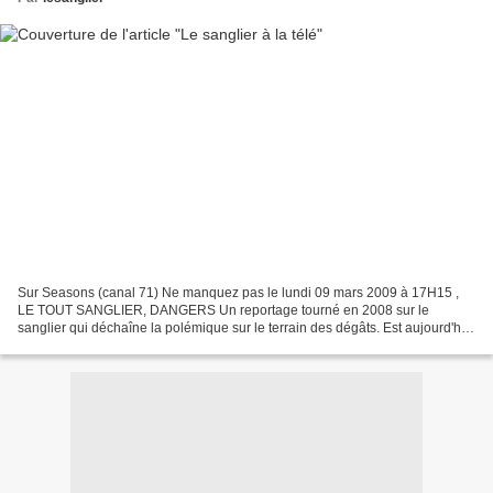
Sur Seasons (canal 71) Ne manquez pas le lundi 09 mars 2009 à 17H15 ,
LE TOUT SANGLIER, DANGERS Un reportage tourné en 2008 sur le
sanglier qui déchaîne la polémique sur le terrain des dégâts. Est aujourd'hui
posé le problème d'une surabondance locale...